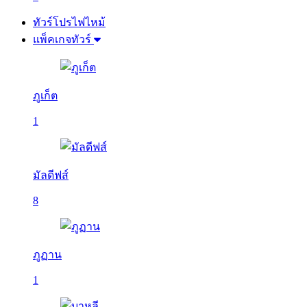
ทัวร์โปรไฟไหม้
แพ็คเกจทัวร์
ภูเก็ต
1
มัลดีฟส์
8
ภูฏาน
1