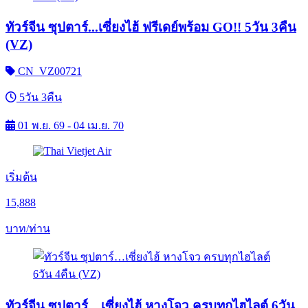
ทัวร์จีน ซุปตาร์...เซี่ยงไฮ้ ฟรีเดย์พร้อม GO!! 5วัน 3คืน
(VZ)
CN_VZ00721
5วัน 3คืน
01 พ.ย. 69 - 04 เม.ย. 70
เริ่มต้น
15,888
บาท/ท่าน
ทัวร์จีน ซุปตาร์…เซี่ยงไฮ้ หางโจว ครบทุกไฮไลต์ 6วัน