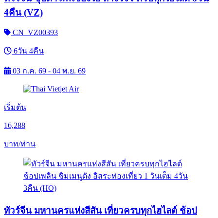
4คืน (VZ)
CN_VZ00393
6วัน 4คืน
03 ก.ค. 69 - 04 พ.ย. 69
เริ่มต้น
16,288
บาท/ท่าน
ทัวร์จีน มหานครแห่งสีสัน เที่ยวครบทุกไฮไลต์ ช้อป