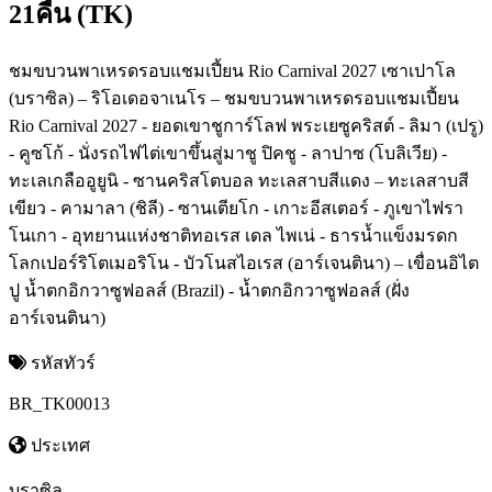
21คืน (TK)
ชมขบวนพาเหรดรอบแชมเปี้ยน Rio Carnival 2027 เซาเปาโล
(บราซิล) – ริโอเดอจาเนโร – ชมขบวนพาเหรดรอบแชมเปี้ยน
Rio Carnival 2027 - ยอดเขาชูการ์โลฟ พระเยซูคริสต์ - ลิมา (เปรู)
- คูซโก้ - นั่งรถไฟไต่เขาขึ้นสู่มาชู ปิคชู - ลาปาซ (โบลิเวีย) -
ทะเลเกลืออูยูนิ - ซานคริสโตบอล ทะเลสาบสีแดง – ทะเลสาบสี
เขียว - คามาลา (ชิลี) - ซานเตียโก - เกาะอีสเตอร์ - ภูเขาไฟรา
โนเกา - อุทยานแห่งชาติทอเรส เดล ไพเน่ - ธารน้ำแข็งมรดก
โลกเปอร์ริโตเมอริโน - บัวโนสไอเรส (อาร์เจนตินา) – เขื่อนอิไต
ปู น้ำตกอิกวาซูฟอลส์ (Brazil) - น้ำตกอิกวาซูฟอลส์ (ฝั่ง
อาร์เจนตินา)
รหัสทัวร์
BR_TK00013
ประเทศ
บราซิล