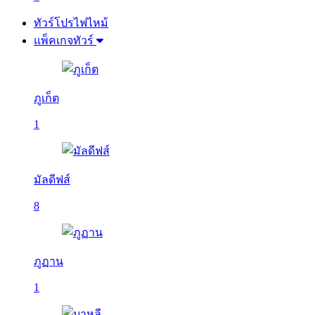
ทัวร์โปรไฟไหม้
แพ็คเกจทัวร์
ภูเก็ต
1
มัลดีฟส์
8
ภูฏาน
1