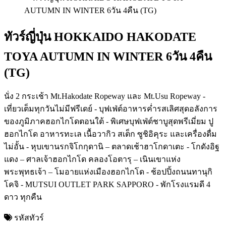
ทัวร์ญี่ปุ่น HOKKAIDO HAKODATE
TOYA AUTUMN IN WINTER 6วัน 4คืน
(TG)
นั่ง 2 กระเช้า Mt.Hakodate Ropeway และ Mt.Usu Ropeway -
เที่ยวเต็มทุกวันไม่มีฟรีเดย์ - บุฟเฟ่ต์อาหารค่ำรสเลิศสุดอลังการ
ของภูมิภาคฮอกไกโดตอนใต้ - พิเศษบุฟเฟ่ต์ชาบูสุดพรีเมี่ยม ปู
ฮอกไกโด อาหารทะเล เนื้อวากิว สเต็ก ซูชิอิคุระ และเครื่องดื่ม
ไม่อั้น - หุบเขานรกจิโกกุดานิ – ตลาดเช้าฮาโกดาเตะ - โกดังอิฐ
แดง – ศาลเจ้าฮอกไกโด คลองโอตารุ – เนินเขาแห่ง
พระพุทธเจ้า – โมอายแห่งเมืองฮอกไกโด - ช้อปปิ้งถนนทานุกิ
โคจิ - MUTSUI OUTLET PARK SAPPORO - พักโรงแรมดี 4
ดาว ทุกคืน
รหัสทัวร์