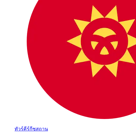
ทัวร์คีร์กีซสถาน