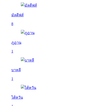
มัลดีฟส์
8
ภูฏาน
1
บาหลี
1
ไต้หวัน