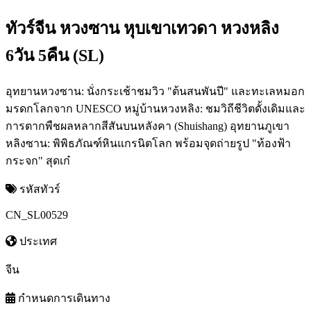
ทัวร์จีน หวงซาน หุบเขาเทวดา หวงหลิง
6วัน 5คืน (SL)
อุทยานหวงซาน: นั่งกระเช้าชมวิว "ต้นสนพันปี" และทะเลหมอก
มรดกโลกจาก UNESCO หมู่บ้านหวงหลิง: ชมวิถีชีวิตดั้งเดิมและ
การตากพืชผลหลากสีสันบนหลังคา (Shuishang) อุทยานภูเขา
หลิงซาน: พิพิธภัณฑ์หินแกรนิตโลก พร้อมจุดถ่ายรูป "ท้องฟ้า
กระจก" สุดเก๋
รหัสทัวร์
CN_SL00529
ประเทศ
จีน
กำหนดการเดินทาง