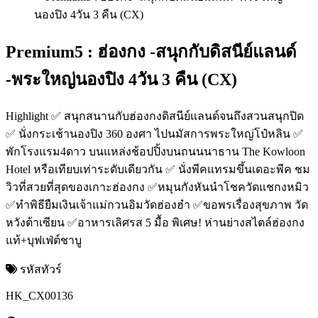
Premium5 : ฮ่องกง -สนุกกับดิสนีย์แลนด์
-พระใหญ่นองปิง 4วัน 3 คืน (CX)
Highlight ✅ สนุกสนานกับฮ่องกงดิสนีย์แลนด์จนถึงสวนสนุกปิด
✅ นั่งกระเช้านองปิง 360 องศา ไปนมัสการพระใหญ่โป๋หลิน ✅
พักโรงแรม4ดาว บนแหล่งช้อปปิ้งบนถนนนาธาน The Kowloon
Hotel หรือเทียบเท่าระดับเดียวกัน ✅ นั่งพีคแทรมขึ้นเดอะพีค ชม
วิวที่สวยที่สุดของเกาะฮ่องกง ✅หมุนกังหันนำโชควัดแชกงหมิว
✅ทำพิธียืมเงินเจ้าแม่กวนอิมวัดฮ่องฮำ ✅ขอพรเรื่องสุขภาพ วัด
หวังต้าเซียน ✅อาหารเลิศรส 5 มื้อ พิเศษ! ห่านย่างสไตล์ฮ่องกง
แท้+บุฟเฟ่ต์ชาบู
รหัสทัวร์
HK_CX00136