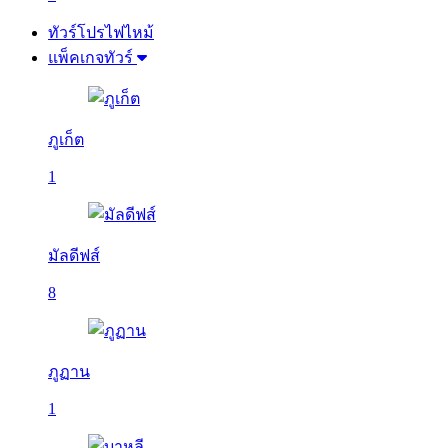
ทัวร์โปรไฟไหม้
แพ็คเกจทัวร์
ภูเก็ต
1
มัลดีฟส์
8
ภูฏาน
1