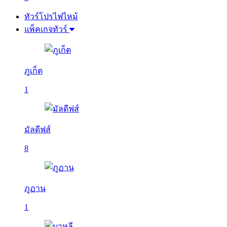
ทัวร์โปรไฟไหม้
แพ็คเกจทัวร์
ภูเก็ต
1
มัลดีฟส์
8
ภูฏาน
1