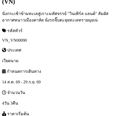
(VN)
นั่งกระเช้าข้ามทะเลสู่เกาะมหัศจรรย์ "วินเพิร์ล แลนด์" สัมผัส
อากาศหนาวเมืองดาลัด นั่งรถจิ๊บตะลุยทะเลทรายมุยเน่
รหัสทัวร์
VN_VN00090
ประเทศ
เวียดนาม
กำหนดการเดินทาง
14 ส.ค. 69 - 29 ก.ย. 69
จำนวนวัน
4วัน 3คืน
ราคาเริ่มต้น