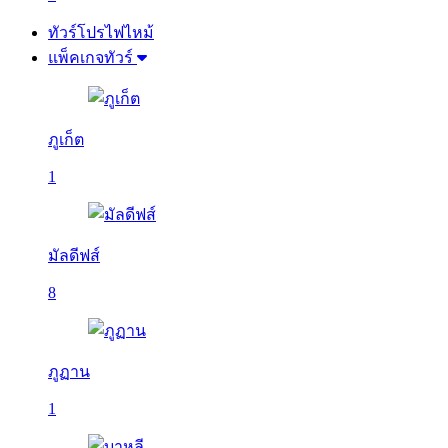
ทัวร์โปรไฟไหม้
แพ็คเกจทัวร์
ภูเก็ต
1
มัลดีฟส์
8
ภูฏาน
1