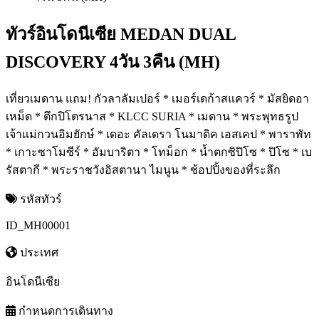
ทัวร์อินโดนีเซีย MEDAN DUAL
DISCOVERY 4วัน 3คืน (MH)
เที่ยวเมดาน แถม! กัวลาลัมเปอร์ * เมอร์เดก้าสแควร์ * มัสยิดอา
เหม็ด * ตึกปิโตรนาส * KLCC SURIA * เมดาน * พระพุทธรูป
เจ้าแม่กวนอิมยักษ์ * เดอะ คัลเดรา โนมาดิค เอสเคป * พาราพัท
* เกาะซาโมซีร์ * อัมบาริตา * โทม็อก * น้ำตกซิปิโซ * ปิโซ * เบ
รัสตากี * พระราชวังอิสตานา ไมนูน * ช้อปปิ้งของที่ระลึก
รหัสทัวร์
ID_MH00001
ประเทศ
อินโดนีเซีย
กำหนดการเดินทาง