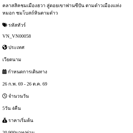
คลาสสิคชมเมืองฮวา สู่ดอยเขาฟานซีปัน ตามด๋าวเมืองแห่ง
หมอก ชมโบสถ์หินตามด๋าว
รหัสทัวร์
VN_VN00058
ประเทศ
เวียดนาม
กำหนดการเดินทาง
26 ก.พ. 69 - 26 ต.ค. 69
จำนวนวัน
5วัน 4คืน
ราคาเริ่มต้น
20,900
บาท/ท่าน