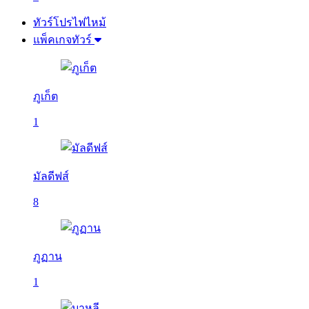
ทัวร์โปรไฟไหม้
แพ็คเกจทัวร์
ภูเก็ต
1
มัลดีฟส์
8
ภูฏาน
1