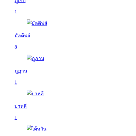
ภูเก็ต
1
มัลดีฟส์
8
ภูฏาน
1
บาหลี
1