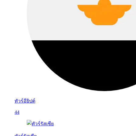
ทัวร์อียิปต์
44