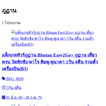
ภูฏาน
1 โปรแกรม
แพ็กเกจทัวร์ภูฎาน Bhutan Easy2Go+ ภูฎาน เที่ยว
ครบ วัดทักซัง-พาโร-ทิมพู-พูนาคา 5วัน 4คืน รวมตั๋ว
เครื่องบิน(B3)
PKG_0030
5วัน 4คืน
01 มิ.ย. 69 - 28 ก.พ. 70