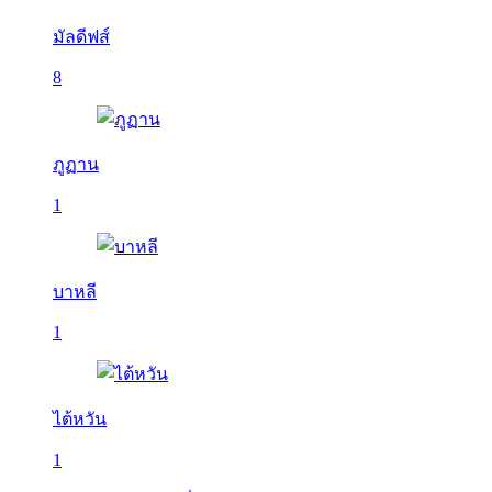
มัลดีฟส์
8
ภูฏาน
1
บาหลี
1
ไต้หวัน
1