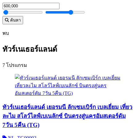
ค้นหา
พบ
ทัวร์เนเธอร์แลนด์
7 โปรแกรม
ทัวร์เนเธอร์แลนด์ เยอรมนี ลักเซมเบิร์ก เบลเยี่ยม เที่ยว
ละไม สโลว์ไลฟ์เบเนลักซ์ บินตรงสู่นครอัมสเตอร์ดัม
7วัน 5คืน (TG)
NL_TG00002