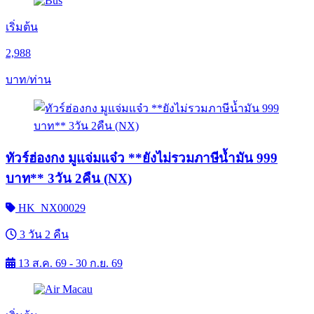
เริ่มต้น
2,988
บาท/ท่าน
ทัวร์ฮ่องกง มูแจ่มแจ๋ว **ยังไม่รวมภาษีน้ำมัน 999
บาท** 3วัน 2คืน (NX)
HK_NX00029
3 วัน 2 คืน
13 ส.ค. 69 - 30 ก.ย. 69