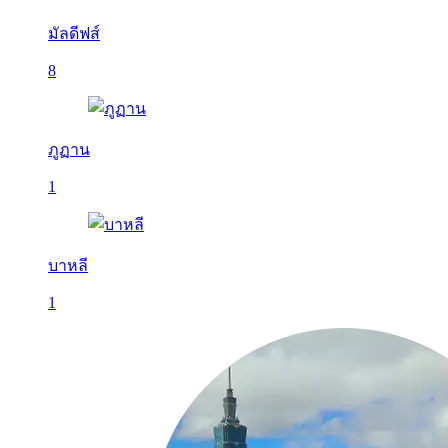
มัลดีฟส์
8
ภูฏาน
1
บาหลี
1